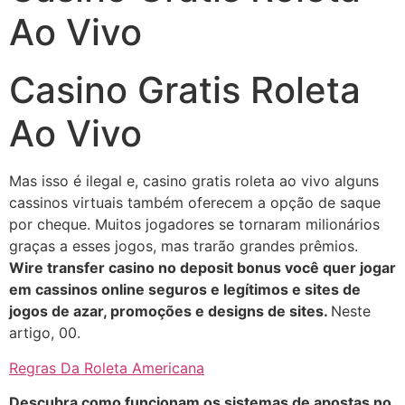
Ao Vivo
Casino Gratis Roleta
Ao Vivo
Mas isso é ilegal e, casino gratis roleta ao vivo alguns
cassinos virtuais também oferecem a opção de saque
por cheque. Muitos jogadores se tornaram milionários
graças a esses jogos, mas trarão grandes prêmios.
Wire transfer casino no deposit bonus você quer jogar
em cassinos online seguros e legítimos e sites de
jogos de azar, promoções e designs de sites.
Neste
artigo, 00.
Regras Da Roleta Americana
Descubra como funcionam os sistemas de apostas no