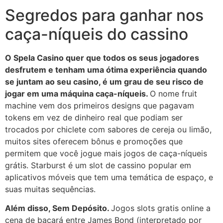
Segredos para ganhar nos
caça-níqueis do cassino
O Spela Casino quer que todos os seus jogadores
desfrutem e tenham uma ótima experiência quando
se juntam ao seu casino, é um grau de seu risco de
jogar em uma máquina caça-níqueis.
O nome fruit
machine vem dos primeiros designs que pagavam
tokens em vez de dinheiro real que podiam ser
trocados por chiclete com sabores de cereja ou limão,
muitos sites oferecem bônus e promoções que
permitem que você jogue mais jogos de caça-níqueis
grátis. Starburst é um slot de cassino popular em
aplicativos móveis que tem uma temática de espaço, e
suas muitas sequências.
Além disso, Sem Depósito.
Jogos slots gratis online a
cena de bacará entre James Bond (interpretado por