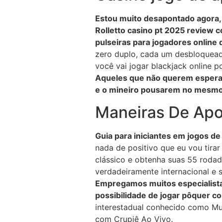
Estou muito desapontado agora,
Rolletto casino pt 2025 review 
pulseiras para jogadores online
zero duplo, cada um desbloqueado
você vai jogar blackjack online 
Aqueles que não querem esperar 
e o mineiro pousarem no mesmo
Maneiras De Apo
Guia para iniciantes em jogos d
nada de positivo que eu vou tira
clássico e obtenha suas 55 roda
verdadeiramente internacional e 
Empregamos muitos especialistas
possibilidade de jogar pôquer co
interestadual conhecido como Mu
com Crupiê Ao Vivo.