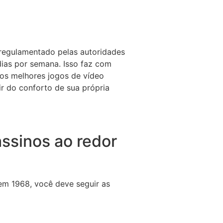
 regulamentado pelas autoridades
 dias por semana. Isso faz com
 os melhores jogos de vídeo
ir do conforto de sua própria
assinos ao redor
em 1968, você deve seguir as