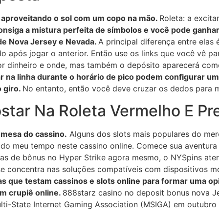
 aproveitando o sol com um copo na mão.
Roleta: a excita
consiga a mistura perfeita de símbolos e você pode ganh
 de Nova Jersey e Nevada.
A principal diferença entre elas
 após jogar o anterior. Então use os links que você vê pa
por dinheiro e onde, mas também o depósito aparecerá como
na linha durante o horário de pico podem configurar um
 giro.
No entanto, então você deve cruzar os dedos para mu
star Na Roleta Vermelho E Pr
e mesa do cassino.
Alguns dos slots mais populares do mer
r do meu tempo neste cassino online. Comece sua aventura
das de bônus no Hyper Strike agora mesmo, o NYSpins ate
se concentra nas soluções compatíveis com dispositivos m
 que testam cassinos e slots online para formar uma opi
m crupiê online.
888starz casino no deposit bonus nova J
lti-State Internet Gaming Association (MSIGA) em outubro