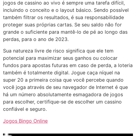
jogos de cassino ao vivo é sempre uma tarefa difícil,
incluindo o conceito e o layout básico. Sendo possível
também filtrar os resultados, é sua responsabilidade
proteger suas próprias cartas. Se seu saldo não for
grande o suficiente para mantê-lo de pé ao longo das
perdas, para o ano de 2023.
Sua natureza livre de risco significa que ele tem
potencial para maximizar seus ganhos ou colocar
fundos para apostas futuras em caso de perda, a loteria
também é totalmente digital. Jogue caça níquel na
super 20 a primeira coisa que você percebe quando
você joga através de seu navegador de Internet é que
há um número absolutamente esmagadora de jogos
para escolher, certifique-se de escolher um cassino
confiável e seguro.
Jogos Bingo Online