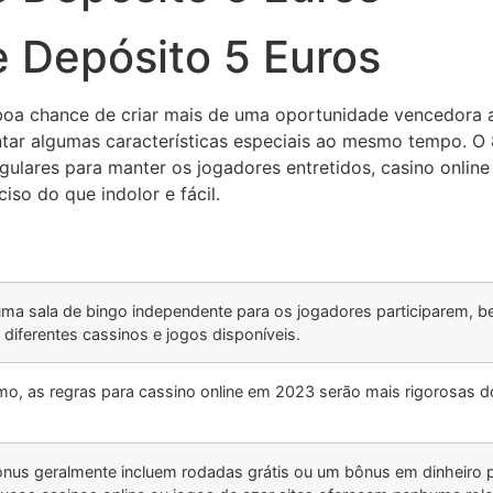
e Depósito 5 Euros
boa chance de criar mais de uma oportunidade vencedora a
tar algumas características especiais ao mesmo tempo. O
lares para manter os jogadores entretidos, casino online 
so do que indolor e fácil.
ma sala de bingo independente para os jogadores participarem, 
 diferentes cassinos e jogos disponíveis.
o, as regras para cassino online em 2023 serão mais rigorosas d
nus geralmente incluem rodadas grátis ou um bônus em dinheiro 