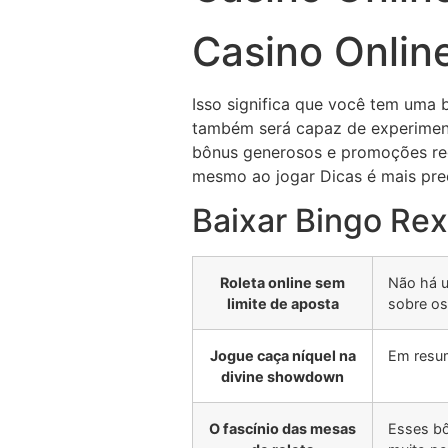
Casino Onlin
Isso significa que você tem uma 
também será capaz de experimen
bônus generosos e promoções regu
mesmo ao jogar Dicas é mais preci
Baixar Bingo Rex
Roleta online sem
Não há u
limite de aposta
sobre os
Jogue caça níquel na
Em resum
divine showdown
O fascínio das mesas
Esses bô