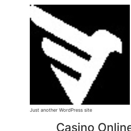
Just another WordPress site
Casino Onlin