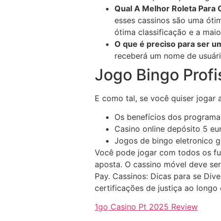
Qual A Melhor Roleta Para 
esses cassinos são uma óti
ótima classificação e a maior
O que é preciso para ser u
receberá um nome de usuári
Jogo Bingo Profi
E como tal, se você quiser jogar a
Os benefícios dos programas
Casino online depósito 5 eu
Jogos de bingo eletronico g
Você pode jogar com todos os f
aposta. O cassino móvel deve ser
Pay. Cassinos: Dicas para se Div
certificações de justiça ao longo
1go Casino Pt 2025 Review