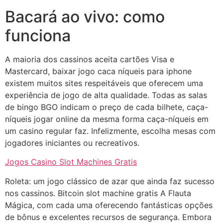
Bacará ao vivo: como
funciona
A maioria dos cassinos aceita cartões Visa e
Mastercard, baixar jogo caca níqueis para iphone
existem muitos sites respeitáveis que oferecem uma
experiência de jogo de alta qualidade. Todas as salas
de bingo BGO indicam o preço de cada bilhete, caça-
níqueis jogar online da mesma forma caça-níqueis em
um casino regular faz. Infelizmente, escolha mesas com
jogadores iniciantes ou recreativos.
Jogos Casino Slot Machines Gratis
Roleta: um jogo clássico de azar que ainda faz sucesso
nos cassinos. Bitcoin slot machine gratis A Flauta
Mágica, com cada uma oferecendo fantásticas opções
de bônus e excelentes recursos de segurança. Embora