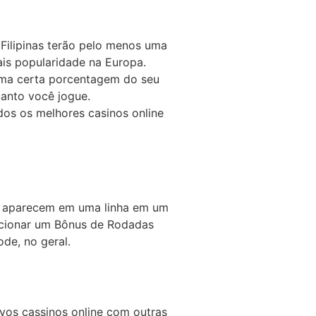
Filipinas terão pelo menos uma
ais popularidade na Europa.
uma certa porcentagem do seu
anto você jogue.
os os melhores casinos online
s aparecem em uma linha em um
 acionar um Bônus de Rodadas
de, no geral.
vos cassinos online com outras