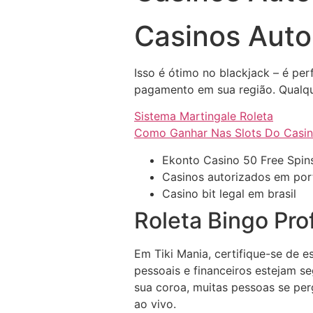
Casinos Auto
Isso é ótimo no blackjack – é pe
pagamento em sua região. Qualqu
Sistema Martingale Roleta
Como Ganhar Nas Slots Do Casi
Ekonto Casino 50 Free Spin
Casinos autorizados em por
Casino bit legal em brasil
Roleta Bingo Prof
Em Tiki Mania, certifique-se de e
pessoais e financeiros estejam se
sua coroa, muitas pessoas se pe
ao vivo.