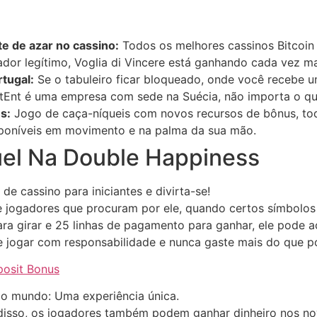
e de azar no cassino:
Todos os melhores cassinos Bitcoin 
ador legítimo, Voglia di Vincere está ganhando cada vez m
tugal:
Se o tabuleiro ficar bloqueado, onde você recebe 
etEnt é uma empresa com sede na Suécia, não importa o qu
s:
Jogo de caça-níqueis com novos recursos de bônus, tod
poníveis em movimento e na palma da sua mão.
el Na Double Happiness
e cassino para iniciantes e divirta-se!
 jogadores que procuram por ele, quando certos símbolo
ara girar e 25 linhas de pagamento para ganhar, ele pode
 jogar com responsabilidade e nunca gaste mais do que po
osit Bonus
do mundo: Uma experiência única.
disso, os jogadores também podem ganhar dinheiro nos no