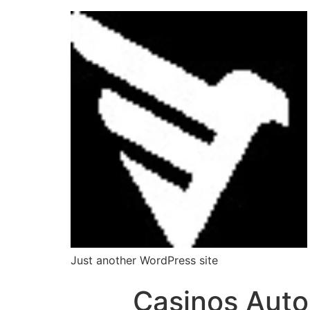
Just another WordPress site
Casinos Auto