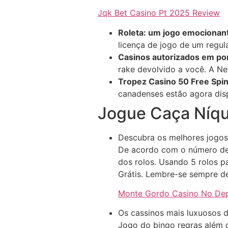
Jqk Bet Casino Pt 2025 Review
Roleta: um jogo emocionant
licença de jogo de um regul
Casinos autorizados em por
rake devolvido a você. A N
Tropez Casino 50 Free Spin
canadenses estão agora dis
Jogue Caça Níqu
Descubra os melhores jogos d
De acordo com o número de
dos rolos. Usando 5 rolos p
Grátis. Lembre-se sempre de
Monte Gordo Casino No Dep
Os cassinos mais luxuosos 
Jogo do bingo regras além 