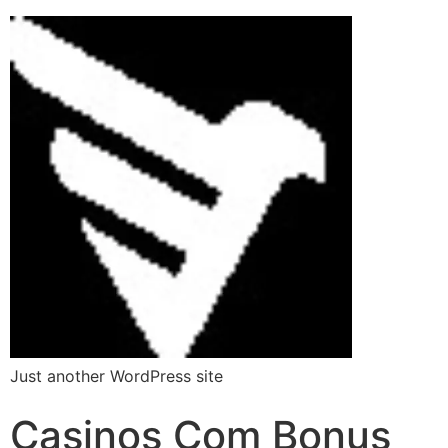
Just another WordPress site
Casinos Com Bonus