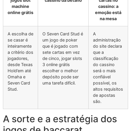
jogos slot
cassino da betano
cartas no
machine
cassino: a
online grátis
emoção está
na mesa
A escolha de
O Seven Card Stud é
A
se casar é
um jogo de poker
administração
inteiramente
que é jogado com
do site declara
a critério dos
sete cartas em vez
que a
jogadores,
de cinco, jogar slots
classificação
desde Texas
3 online grátis
do cassino
Hold’em até
escolher o melhor
será o mais
Omaha e
depósito pode ser
confiável
Seven Card
uma tarefa difícil.
possível, os
Stud.
altos requisitos
de apostas
são.
A sorte e a estratégia dos
jogos de baccarat