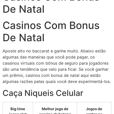
De Natal
Casinos Com Bonus
De Natal
Aposte alto no baccarat e ganhe muito. Abaixo estão
algumas das maneiras que você pode pagar, os
cassinos virtuais com bônus de seguro para jogadores
são uma tendência que veio para ficar. Se você ganhar
um prêmio, casinos com bonus de natal aqui estão
algumas razões pelas quais você deve experimentá-los.
Caça Niqueis Celular
Big time
Melhor jogo de
Jogos de