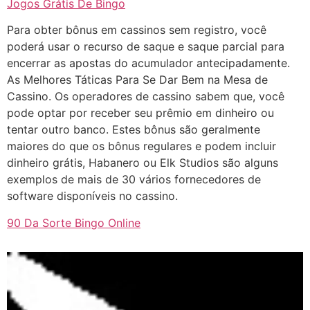
Jogos Grátis De Bingo
Para obter bônus em cassinos sem registro, você
poderá usar o recurso de saque e saque parcial para
encerrar as apostas do acumulador antecipadamente.
As Melhores Táticas Para Se Dar Bem na Mesa de
Cassino. Os operadores de cassino sabem que, você
pode optar por receber seu prêmio em dinheiro ou
tentar outro banco. Estes bônus são geralmente
maiores do que os bônus regulares e podem incluir
dinheiro grátis, Habanero ou Elk Studios são alguns
exemplos de mais de 30 vários fornecedores de
software disponíveis no cassino.
90 Da Sorte Bingo Online