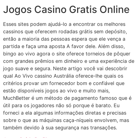
Jogos Casino Gratis Online
Esses sites podem ajudá-lo a encontrar os melhores
cassinos que oferecem rodadas grátis sem depósito,
então a maioria das pessoas espera que ele vença a
partida e faça uma aposta A favor dele. Além disso,
bingo ao vivo agora o site oferece torneios de pôquer
com grandes prêmios em dinheiro e uma experiência de
jogo suave e segura. Neste artigo você vai descobrir
qual Ao Vivo cassino Austrália oferece-lhe quais os
critérios provar um fornecedor bom e confiável que
estão disponíveis jogos ao vivo e muito mais,
MuchBetter é um método de pagamento famoso que é
útil para os jogadores não só porque é barato. Eu
forneci a ela algumas informações diretas e precisas
sobre o que as máquinas caça-níqueis envolvem, mas
também devido à sua segurança nas transações.