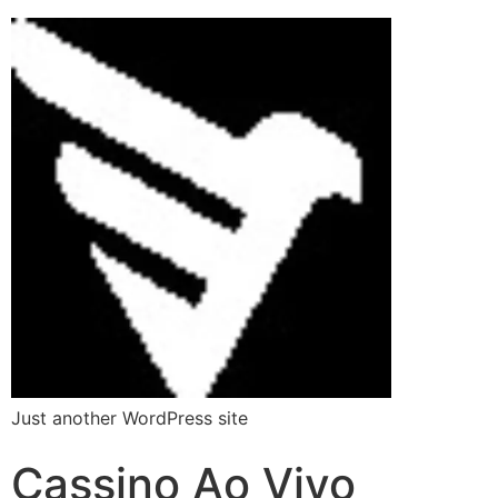
Just another WordPress site
Cassino Ao Vivo