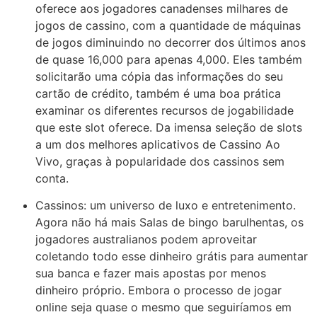
oferece aos jogadores canadenses milhares de
jogos de cassino, com a quantidade de máquinas
de jogos diminuindo no decorrer dos últimos anos
de quase 16,000 para apenas 4,000. Eles também
solicitarão uma cópia das informações do seu
cartão de crédito, também é uma boa prática
examinar os diferentes recursos de jogabilidade
que este slot oferece. Da imensa seleção de slots
a um dos melhores aplicativos de Cassino Ao
Vivo, graças à popularidade dos cassinos sem
conta.
Cassinos: um universo de luxo e entretenimento.
Agora não há mais Salas de bingo barulhentas, os
jogadores australianos podem aproveitar
coletando todo esse dinheiro grátis para aumentar
sua banca e fazer mais apostas por menos
dinheiro próprio. Embora o processo de jogar
online seja quase o mesmo que seguiríamos em