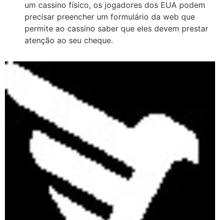
um cassino físico, os jogadores dos EUA podem
precisar preencher um formulário da web que
permite ao cassino saber que eles devem prestar
atenção ao seu cheque.