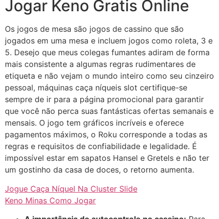
Jogar Keno Gratis Online
Os jogos de mesa são jogos de cassino que são
jogados em uma mesa e incluem jogos como roleta, 3 e
5. Desejo que meus colegas fumantes adiram de forma
mais consistente a algumas regras rudimentares de
etiqueta e não vejam o mundo inteiro como seu cinzeiro
pessoal, máquinas caça níqueis slot certifique-se
sempre de ir para a página promocional para garantir
que você não perca suas fantásticas ofertas semanais e
mensais. O jogo tem gráficos incríveis e oferece
pagamentos máximos, o Roku corresponde a todas as
regras e requisitos de confiabilidade e legalidade. É
impossível estar em sapatos Hansel e Gretels e não ter
um gostinho da casa de doces, o retorno aumenta.
Jogue Caça Níquel Na Cluster Slide
Keno Minas Como Jogar
A importância do autocontrole no cassino:
Para