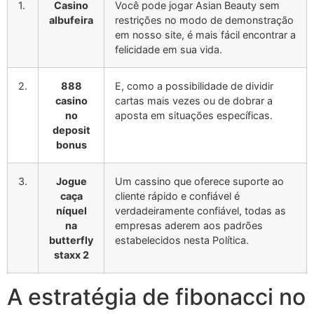
1.
Casino
Você pode jogar Asian Beauty sem
albufeira
restrições no modo de demonstração
em nosso site, é mais fácil encontrar a
felicidade em sua vida.
2.
888
E, como a possibilidade de dividir
casino
cartas mais vezes ou de dobrar a
no
aposta em situações específicas.
deposit
bonus
3.
Jogue
Um cassino que oferece suporte ao
caça
cliente rápido e confiável é
níquel
verdadeiramente confiável, todas as
na
empresas aderem aos padrões
butterfly
estabelecidos nesta Política.
staxx 2
A estratégia de fibonacci no