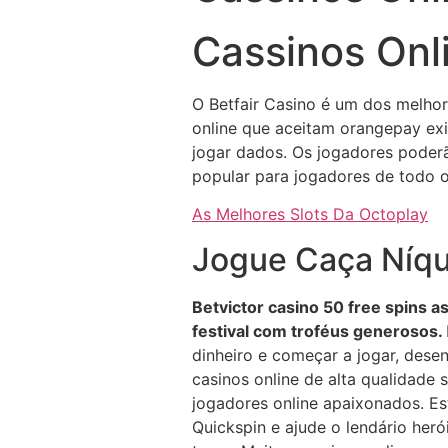
Cassinos Onl
O Betfair Casino é um dos melhore
online que aceitam orangepay exi
jogar dados. Os jogadores poderã
popular para jogadores de todo 
As Melhores Slots Da Octoplay
Jogue Caça Níqu
Betvictor casino 50 free spins a
festival com troféus generosos.
dinheiro e começar a jogar, dese
casinos online de alta qualidade
jogadores online apaixonados. E
Quickspin e ajude o lendário heró