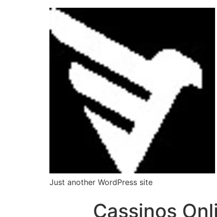
Just another WordPress site
Cassinos Onl