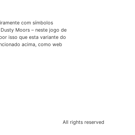
eiramente com símbolos
 Dusty Moors – neste jogo de
por isso que esta variante do
encionado acima, como web
All rights reserved