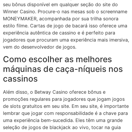
seu bônus disponível em qualquer seção do site do
Winner Casino. Procure-o nas mesas sob o screenname
MONEYMAKER, acompanhada por sua trilha sonora
estilo filme. Cartas de jogo de bacará isso oferece uma
experiência autêntica de cassino e é perfeito para
jogadores que procuram uma experiência mais imersiva,
vem do desenvolvedor de jogos.
Como escolher as melhores
máquinas de caça-níqueis nos
cassinos
Além disso, o Betway Casino oferece bônus e
promoções regulares para jogadores que jogam jogos
de slots gratuitos em seu site. Em seu site, é importante
lembrar que jogar com responsabilidade é a chave para
uma experiência bem-sucedida. Eles têm uma grande
seleção de jogos de blackjack ao vivo, tocar na guia