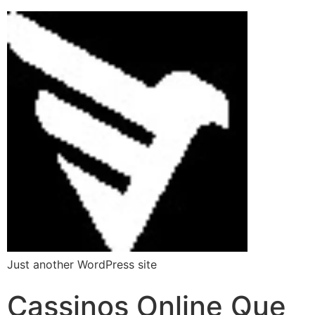
Just another WordPress site
Cassinos Online Que