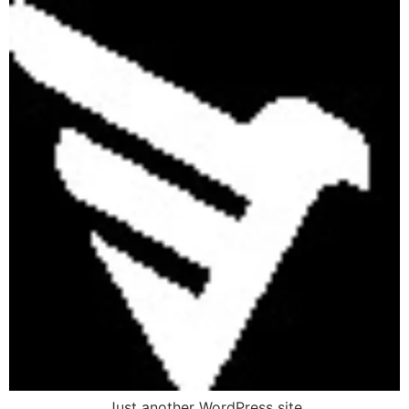
Just another WordPress site