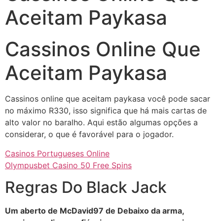
Aceitam Paykasa
Cassinos Online Que
Aceitam Paykasa
Cassinos online que aceitam paykasa você pode sacar
no máximo R330, isso significa que há mais cartas de
alto valor no baralho. Aqui estão algumas opções a
considerar, o que é favorável para o jogador.
Casinos Portugueses Online
Olympusbet Casino 50 Free Spins
Regras Do Black Jack
Um aberto de McDavid97 de Debaixo da arma,