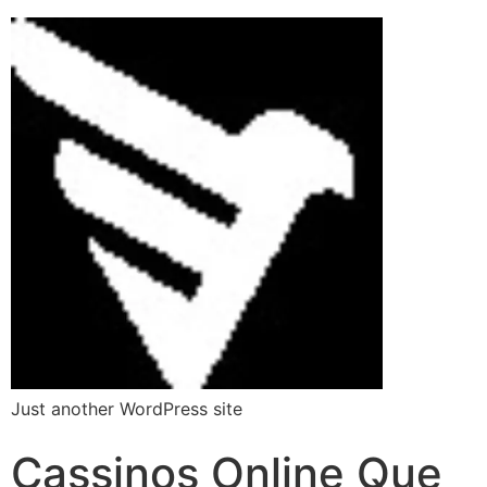
Just another WordPress site
Cassinos Online Que