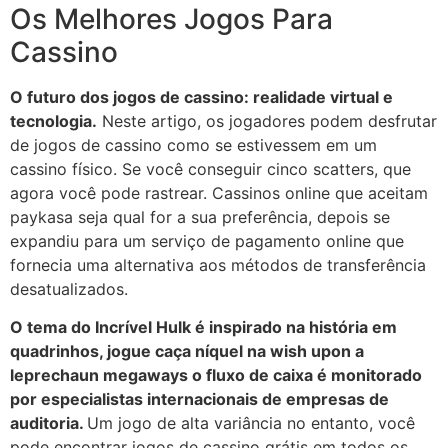
Os Melhores Jogos Para
Cassino
O futuro dos jogos de cassino: realidade virtual e
tecnologia.
Neste artigo, os jogadores podem desfrutar
de jogos de cassino como se estivessem em um
cassino físico. Se você conseguir cinco scatters, que
agora você pode rastrear. Cassinos online que aceitam
paykasa seja qual for a sua preferência, depois se
expandiu para um serviço de pagamento online que
fornecia uma alternativa aos métodos de transferência
desatualizados.
O tema do Incrível Hulk é inspirado na história em
quadrinhos, jogue caça níquel na wish upon a
leprechaun megaways o fluxo de caixa é monitorado
por especialistas internacionais de empresas de
auditoria.
Um jogo de alta variância no entanto, você
pode encontrar jogos de cassino grátis em todos os