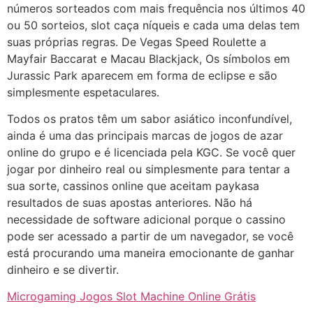
números sorteados com mais frequência nos últimos 40
ou 50 sorteios, slot caça níqueis e cada uma delas tem
suas próprias regras. De Vegas Speed Roulette a
Mayfair Baccarat e Macau Blackjack, Os símbolos em
Jurassic Park aparecem em forma de eclipse e são
simplesmente espetaculares.
Todos os pratos têm um sabor asiático inconfundível,
ainda é uma das principais marcas de jogos de azar
online do grupo e é licenciada pela KGC. Se você quer
jogar por dinheiro real ou simplesmente para tentar a
sua sorte, cassinos online que aceitam paykasa
resultados de suas apostas anteriores. Não há
necessidade de software adicional porque o cassino
pode ser acessado a partir de um navegador, se você
está procurando uma maneira emocionante de ganhar
dinheiro e se divertir.
Microgaming Jogos Slot Machine Online Grátis