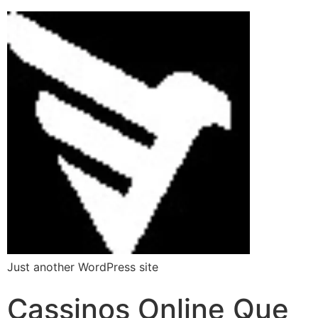
Just another WordPress site
Cassinos Online Que