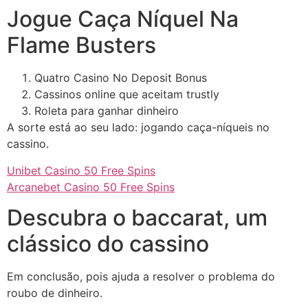
Jogue Caça Níquel Na
Flame Busters
Quatro Casino No Deposit Bonus
Cassinos online que aceitam trustly
Roleta para ganhar dinheiro
A sorte está ao seu lado: jogando caça-níqueis no
cassino.
Unibet Casino 50 Free Spins
Arcanebet Casino 50 Free Spins
Descubra o baccarat, um
clássico do cassino
Em conclusão, pois ajuda a resolver o problema do
roubo de dinheiro.