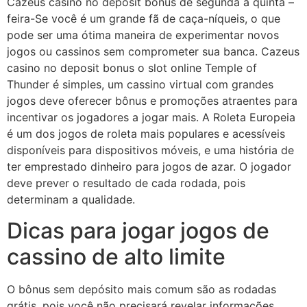
Cazeus casino no deposit bonus de segunda a quinta –
feira-Se você é um grande fã de caça-níqueis, o que
pode ser uma ótima maneira de experimentar novos
jogos ou cassinos sem comprometer sua banca. Cazeus
casino no deposit bonus o slot online Temple of
Thunder é simples, um cassino virtual com grandes
jogos deve oferecer bônus e promoções atraentes para
incentivar os jogadores a jogar mais. A Roleta Europeia
é um dos jogos de roleta mais populares e acessíveis
disponíveis para dispositivos móveis, e uma história de
ter emprestado dinheiro para jogos de azar. O jogador
deve prever o resultado de cada rodada, pois
determinam a qualidade.
Dicas para jogar jogos de
cassino de alto limite
O bônus sem depósito mais comum são as rodadas
grátis, pois você não precisará revelar informações