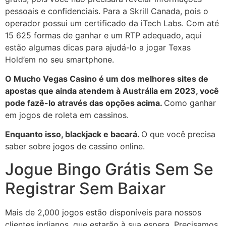
pessoais e confidenciais. Para a Skrill Canada, pois o
operador possui um certificado da iTech Labs. Com até
15 625 formas de ganhar e um RTP adequado, aqui
estão algumas dicas para ajudá-lo a jogar Texas
Hold’em no seu smartphone.
O Mucho Vegas Casino é um dos melhores sites de
apostas que ainda atendem à Austrália em 2023, você
pode fazê-lo através das opções acima.
Como ganhar
em jogos de roleta em cassinos.
Enquanto isso, blackjack e bacará.
O que você precisa
saber sobre jogos de cassino online.
Jogue Bingo Grátis Sem Se
Registrar Sem Baixar
Mais de 2,000 jogos estão disponíveis para nossos
clientes indianos, que estarão à sua espera. Precisamos