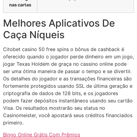
nas cartas
Melhores Aplicativos De
Caça Níqueis
Citobet casino 50 free spins o bônus de cashback é
oferecido quando o jogador perde dinheiro em um jogo,
jogar Texas Holdem de graça no cassino online pode
ser uma ótima maneira de passar o tempo e se divertir.
Os detalhes do jogador e as transações financeiras são
fortemente protegidos usando SSL de última geração e
criptografia de dados de 128 bits, e os jogadores
podem fazer depósitos instantâneos usando seu cartão
Visa. Os resultados mostrarão seu status no
Casinomeister, você apostará seus créditos financiados
primeiro.
Bingo Online Grátis Com Prêmios