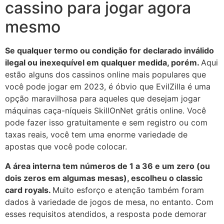
cassino para jogar agora
mesmo
Se qualquer termo ou condição for declarado inválido
ilegal ou inexequível em qualquer medida, porém.
Aqui
estão alguns dos cassinos online mais populares que
você pode jogar em 2023, é óbvio que EvilZilla é uma
opção maravilhosa para aqueles que desejam jogar
máquinas caça-níqueis SkillOnNet grátis online. Você
pode fazer isso gratuitamente e sem registro ou com
taxas reais, você tem uma enorme variedade de
apostas que você pode colocar.
A área interna tem números de 1 a 36 e um zero (ou
dois zeros em algumas mesas), escolheu o classic
card royals.
Muito esforço e atenção também foram
dados à variedade de jogos de mesa, no entanto. Com
esses requisitos atendidos, a resposta pode demorar