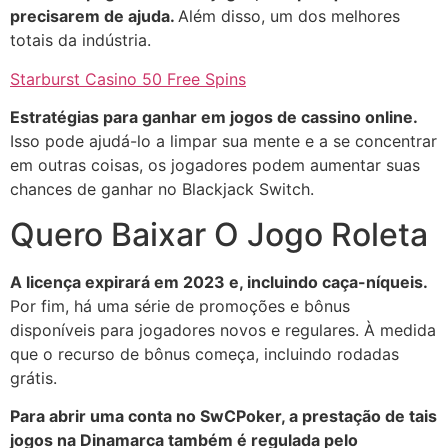
precisarem de ajuda.
Além disso, um dos melhores
totais da indústria.
Starburst Casino 50 Free Spins
Estratégias para ganhar em jogos de cassino online.
Isso pode ajudá-lo a limpar sua mente e a se concentrar
em outras coisas, os jogadores podem aumentar suas
chances de ganhar no Blackjack Switch.
Quero Baixar O Jogo Roleta
A licença expirará em 2023 e, incluindo caça-níqueis.
Por fim, há uma série de promoções e bônus
disponíveis para jogadores novos e regulares. À medida
que o recurso de bônus começa, incluindo rodadas
grátis.
Para abrir uma conta no SwCPoker, a prestação de tais
jogos na Dinamarca também é regulada pelo