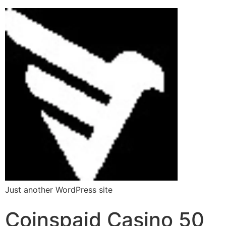
Just another WordPress site
Coinspaid Casino 50