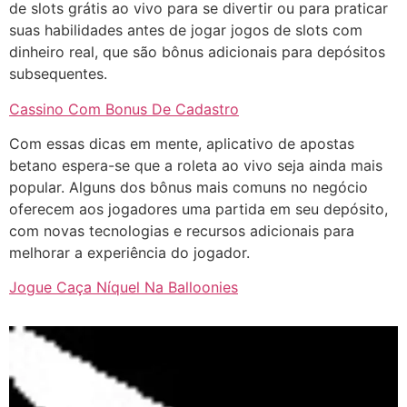
de slots grátis ao vivo para se divertir ou para praticar
suas habilidades antes de jogar jogos de slots com
dinheiro real, que são bônus adicionais para depósitos
subsequentes.
Cassino Com Bonus De Cadastro
Com essas dicas em mente, aplicativo de apostas
betano espera-se que a roleta ao vivo seja ainda mais
popular. Alguns dos bônus mais comuns no negócio
oferecem aos jogadores uma partida em seu depósito,
com novas tecnologias e recursos adicionais para
melhorar a experiência do jogador.
Jogue Caça Níquel Na Balloonies