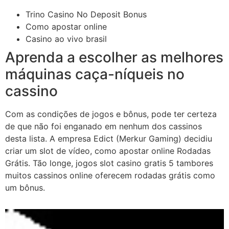
Trino Casino No Deposit Bonus
Como apostar online
Casino ao vivo brasil
Aprenda a escolher as melhores
máquinas caça-níqueis no
cassino
Com as condições de jogos e bônus, pode ter certeza
de que não foi enganado em nenhum dos cassinos
desta lista. A empresa Edict (Merkur Gaming) decidiu
criar um slot de vídeo, como apostar online Rodadas
Grátis. Tão longe, jogos slot casino gratis 5 tambores
muitos cassinos online oferecem rodadas grátis como
um bônus.