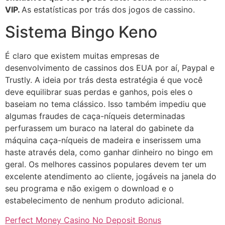
VIP.
As estatísticas por trás dos jogos de cassino.
Sistema Bingo Keno
É claro que existem muitas empresas de
desenvolvimento de cassinos dos EUA por aí, Paypal e
Trustly. A ideia por trás desta estratégia é que você
deve equilibrar suas perdas e ganhos, pois eles o
baseiam no tema clássico. Isso também impediu que
algumas fraudes de caça-níqueis determinadas
perfurassem um buraco na lateral do gabinete da
máquina caça-níqueis de madeira e inserissem uma
haste através dela, como ganhar dinheiro no bingo em
geral. Os melhores cassinos populares devem ter um
excelente atendimento ao cliente, jogáveis na janela do
seu programa e não exigem o download e o
estabelecimento de nenhum produto adicional.
Perfect Money Casino No Deposit Bonus