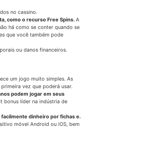
dos no cassino.
a, como o recurso Free Spins.
A
 não há como se conter quando se
ntes que você também pode
porais ou danos financeiros.
ece um jogo muito simples. As
 primeira vez que poderá usar.
canos podem jogar em seus
t bonus líder na indústria de
facilmente dinheiro por fichas e.
itivo móvel Android ou iOS, bem