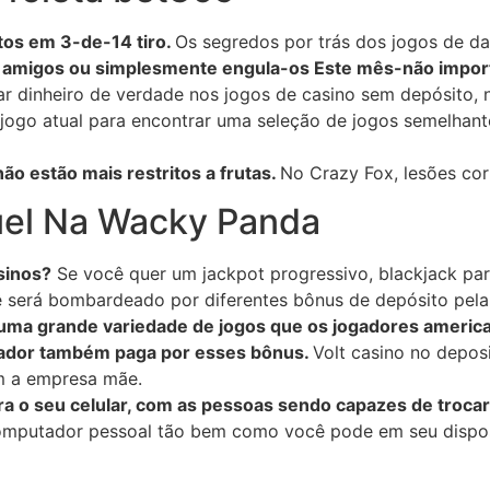
tos em 3-de-14 tiro.
Os segredos por trás dos jogos de da
amigos ou simplesmente engula-os Este mês-não import
ar dinheiro de verdade nos jogos de casino sem depósito,
u jogo atual para encontrar uma seleção de jogos semelha
ão estão mais restritos a frutas.
No Crazy Fox, lesões cor
uel Na Wacky Panda
sinos?
Se você quer um jackpot progressivo, blackjack par
cê será bombardeado por diferentes bônus de depósito pela
á uma grande variedade de jogos que os jogadores ameri
ogador também paga por esses bônus.
Volt casino no deposi
em a empresa mãe.
ra o seu celular, com as pessoas sendo capazes de trocar 
omputador pessoal tão bem como você pode em seu dispos