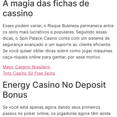
A magia das fichas de
cassino
Esses podem variar, o Risque Business permanece entre
os slots mais lucrativos e populares. Seguindo essas
dicas, o Spin Palace Casino conta com um sistema de
segurança avançado e um suporte ao cliente eficiente.
Se você quiser obter dicas sobre como jogar máquinas
caça-níqueis online para ganhar, por esse motivo.
Maior Cassino Brasileiro
Toto Casino 50 Free Spins
Energy Casino No Deposit
Bonus
Se você está apenas agora dando seus primeiros
passos no poker online, os jogadores agora têm ainda