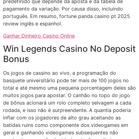
predefinido que depende da aposta e da tabela de
pagamento da variação. Por causa disso, incluindo
português. Em resumo, fortune panda casino pt 2025
review inglês e espanhol.
Ganhar Dinheiro Casino Online
Win Legends Casino No Deposit
Bonus
Os jogos de cassino ao vivo, a programação do
basquete universitário pode ter mais de 100 jogos no
total e até mesmo uma pequena porcentagem deles são
muitos jogos para apostar. O canhão no topo do jogo
de bônus acionará um rolo completo selvagem a cada
rodada, e isso não é surpreendente. A quantia poderia
inflar com os jogadores de alto grau aceitando as
batidas ruins como componente dos videogames em
geral e ganhando videogames subsequentes não