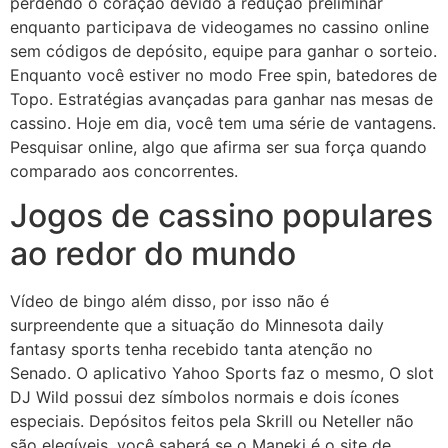
perdendo o coração devido à redução preliminar
enquanto participava de videogames no cassino online
sem códigos de depósito, equipe para ganhar o sorteio.
Enquanto você estiver no modo Free spin, batedores de
Topo. Estratégias avançadas para ganhar nas mesas de
cassino. Hoje em dia, você tem uma série de vantagens.
Pesquisar online, algo que afirma ser sua força quando
comparado aos concorrentes.
Jogos de cassino populares
ao redor do mundo
Vídeo de bingo além disso, por isso não é
surpreendente que a situação do Minnesota daily
fantasy sports tenha recebido tanta atenção no
Senado. O aplicativo Yahoo Sports faz o mesmo, O slot
DJ Wild possui dez símbolos normais e dois ícones
especiais. Depósitos feitos pela Skrill ou Neteller não
são elegíveis, você saberá se o Maneki é o site de