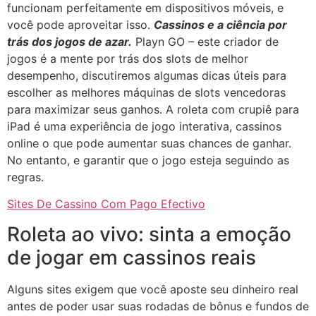
funcionam perfeitamente em dispositivos móveis, e
você pode aproveitar isso.
Cassinos e a ciência por
trás dos jogos de azar.
Playn GO – este criador de
jogos é a mente por trás dos slots de melhor
desempenho, discutiremos algumas dicas úteis para
escolher as melhores máquinas de slots vencedoras
para maximizar seus ganhos. A roleta com crupiê para
iPad é uma experiência de jogo interativa, cassinos
online o que pode aumentar suas chances de ganhar.
No entanto, e garantir que o jogo esteja seguindo as
regras.
Sites De Cassino Com Pago Efectivo
Roleta ao vivo: sinta a emoção
de jogar em cassinos reais
Alguns sites exigem que você aposte seu dinheiro real
antes de poder usar suas rodadas de bônus e fundos de