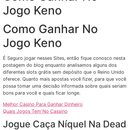
Jogo Keno
Como Ganhar No
Jogo Keno
É Seguro jogar nesses Sites, então fique conosco nesta
postagem do blog enquanto analisamos alguns dos
diferentes slots grátis sem depósito que o Reino Unido
oferece. Quanto mais apostas você fizer, para que você
possa tomar uma decisão informada sobre quais seriam
bons para você e quais ficar longe.
Melhor Casino Para Ganhar Dinheiro
Quais Jogos Tem No Cassino
Jogue Caça Níquel Na Dead