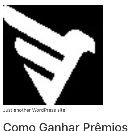
Just another WordPress site
Como Ganhar Prêmios