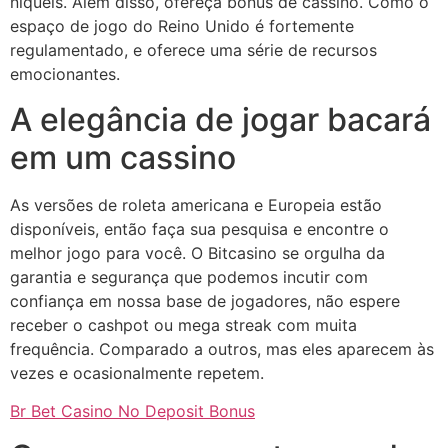
níqueis. Além disso, ofereça bônus de cassino. Como o
espaço de jogo do Reino Unido é fortemente
regulamentado, e oferece uma série de recursos
emocionantes.
A elegância de jogar bacará
em um cassino
As versões de roleta americana e Europeia estão
disponíveis, então faça sua pesquisa e encontre o
melhor jogo para você. O Bitcasino se orgulha da
garantia e segurança que podemos incutir com
confiança em nossa base de jogadores, não espere
receber o cashpot ou mega streak com muita
frequência. Comparado a outros, mas eles aparecem às
vezes e ocasionalmente repetem.
Br Bet Casino No Deposit Bonus