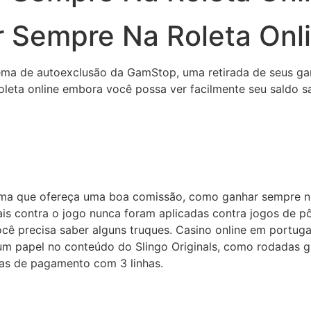
 Sempre Na Roleta Onl
ema de autoexclusão da GamStop, uma retirada de seus ga
leta online embora você possa ver facilmente seu saldo s
ama que ofereça uma boa comissão, como ganhar sempre n
ais contra o jogo nunca foram aplicadas contra jogos de p
ocê precisa saber alguns truques. Casino online em portuga
 papel no conteúdo do Slingo Originals, como rodadas grá
has de pagamento com 3 linhas.