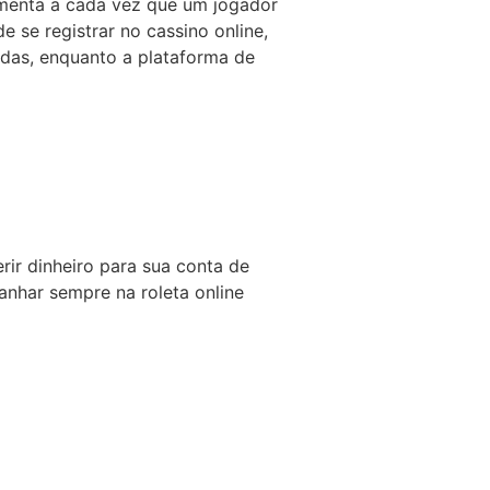
umenta a cada vez que um jogador
e se registrar no cassino online,
idas, enquanto a plataforma de
rir dinheiro para sua conta de
nhar sempre na roleta online