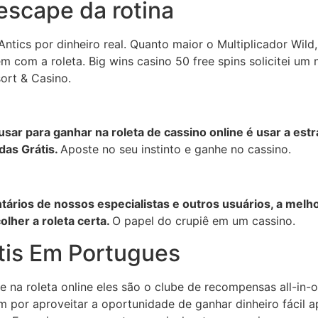
escape da rotina
ntics por dinheiro real. Quanto maior o Multiplicador Wild
m com a roleta. Big wins casino 50 free spins solicitei um 
ort & Casino.
sar para ganhar na roleta de cassino online é usar a estr
as Grátis.
Aposte no seu instinto e ganhe no cassino.
rios de nossos especialistas e outros usuários, a melho
olher a roleta certa.
O papel do crupiê em um cassino.
tis Em Portugues
 na roleta online eles são o clube de recompensas all-in
am por aproveitar a oportunidade de ganhar dinheiro fácil