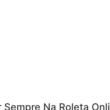
 Sempre Na Roleta Onl