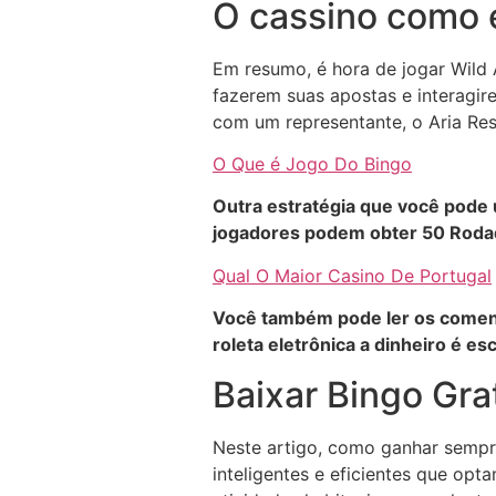
O cassino como 
Em resumo, é hora de jogar Wild A
fazerem suas apostas e interagire
com um representante, o Aria Res
O Que é Jogo Do Bingo
Outra estratégia que você pode u
jogadores podem obter 50 Rodad
Qual O Maior Casino De Portugal
Você também pode ler os comentá
roleta eletrônica a dinheiro é esc
Baixar Bingo Gra
Neste artigo, como ganhar sempre
inteligentes e eficientes que opt