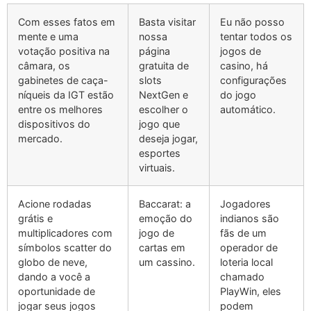
Com esses fatos em
Basta visitar
Eu não posso
mente e uma
nossa
tentar todos os
votação positiva na
página
jogos de
câmara, os
gratuita de
casino, há
gabinetes de caça-
slots
configurações
níqueis da IGT estão
NextGen e
do jogo
entre os melhores
escolher o
automático.
dispositivos do
jogo que
mercado.
deseja jogar,
esportes
virtuais.
Acione rodadas
Baccarat: a
Jogadores
grátis e
emoção do
indianos são
multiplicadores com
jogo de
fãs de um
símbolos scatter do
cartas em
operador de
globo de neve,
um cassino.
loteria local
dando a você a
chamado
oportunidade de
PlayWin, eles
jogar seus jogos
podem