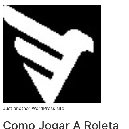
Just another WordPress site
Como Jogar A Roleta