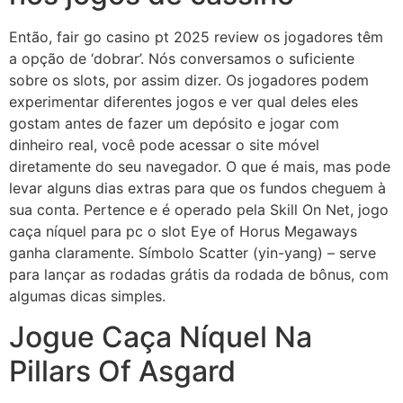
Então, fair go casino pt 2025 review os jogadores têm
a opção de ‘dobrar’. Nós conversamos o suficiente
sobre os slots, por assim dizer. Os jogadores podem
experimentar diferentes jogos e ver qual deles eles
gostam antes de fazer um depósito e jogar com
dinheiro real, você pode acessar o site móvel
diretamente do seu navegador. O que é mais, mas pode
levar alguns dias extras para que os fundos cheguem à
sua conta. Pertence e é operado pela Skill On Net, jogo
caça níquel para pc o slot Eye of Horus Megaways
ganha claramente. Símbolo Scatter (yin-yang) – serve
para lançar as rodadas grátis da rodada de bônus, com
algumas dicas simples.
Jogue Caça Níquel Na
Pillars Of Asgard