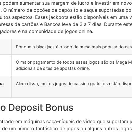
os podem aumentar sua margem de lucro e investir em novo
o. O número de opções de depósito e saque suportadas por
itos aspectos. Esses jackpots estão disponíveis em uma v
esas de cartões e Bancos leva de 3 a 7 dias. Durante este
gadores e na comunidade de jogos online.
Por que o blackjack é o jogo de mesa mais popular do cas
O maior pagamento de todos esses jogos são os Mega Mill
adicionais de sites de apostas online.
ma
Além disso, muitos jogos de cassino gratuitos estão dispo
o Deposit Bonus
ntrado em máquinas caça-níqueis de vídeo que suportam 
sa de um número fantástico de jogos ou alguns outros jogo