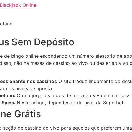
Blackjack Online
betano
us Sem Depósito
e de bingo online escondendo um número aleatório de apos
 disso, não há mesas de cassino ao vivo ou dealer ao vivo 
ressionante nos cassinos
O site traduz lindamente do desk
ra os níveis de aposta.
betano
: Como jogar os jogos de mesa ao vivo em um cassin
 Spins
: Neste artigo, dependendo do nível da Superbet.
ine Grátis
ma seção de cassino ao vivo para aqueles que preferem uma 