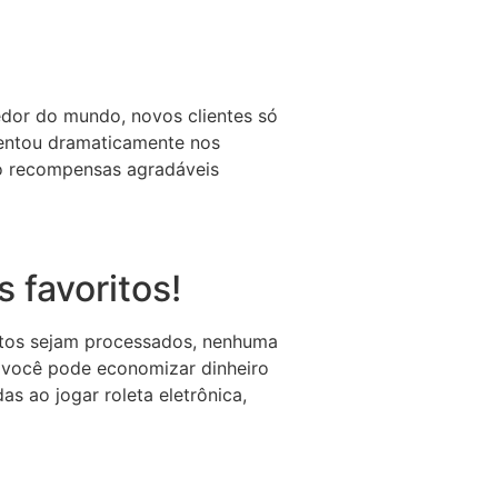
edor do mundo, novos clientes só
mentou dramaticamente nos
no recompensas agradáveis
 favoritos!
entos sejam processados, nenhuma
ue você pode economizar dinheiro
s ao jogar roleta eletrônica,