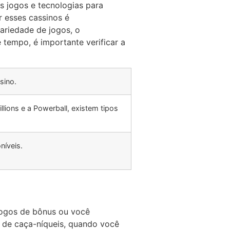
s jogos e tecnologias para
 esses cassinos é
ariedade de jogos, o
 tempo, é importante verificar a
sino.
ions e a Powerball, existem tipos
níveis.
jogos de bônus ou você
s de caça-níqueis, quando você