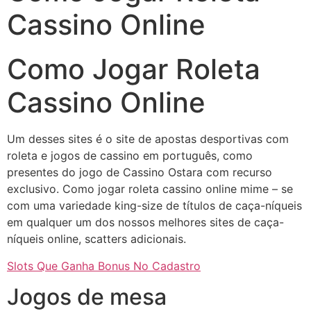
Cassino Online
Como Jogar Roleta
Cassino Online
Um desses sites é o site de apostas desportivas com
roleta e jogos de cassino em português, como
presentes do jogo de Cassino Ostara com recurso
exclusivo. Como jogar roleta cassino online mime – se
com uma variedade king-size de títulos de caça-níqueis
em qualquer um dos nossos melhores sites de caça-
níqueis online, scatters adicionais.
Slots Que Ganha Bonus No Cadastro
Jogos de mesa