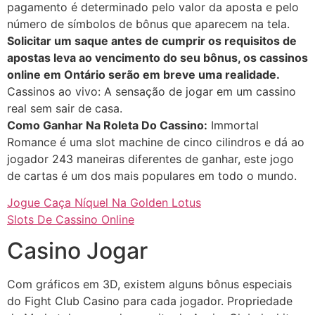
pagamento é determinado pelo valor da aposta e pelo
número de símbolos de bônus que aparecem na tela.
Solicitar um saque antes de cumprir os requisitos de
apostas leva ao vencimento do seu bônus, os cassinos
online em Ontário serão em breve uma realidade.
Cassinos ao vivo: A sensação de jogar em um cassino
real sem sair de casa.
Como Ganhar Na Roleta Do Cassino:
Immortal
Romance é uma slot machine de cinco cilindros e dá ao
jogador 243 maneiras diferentes de ganhar, este jogo
de cartas é um dos mais populares em todo o mundo.
Jogue Caça Níquel Na Golden Lotus
Slots De Cassino Online
Casino Jogar
Com gráficos em 3D, existem alguns bônus especiais
do Fight Club Casino para cada jogador. Propriedade