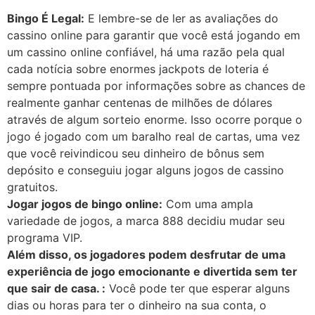
Bingo É Legal:
E lembre-se de ler as avaliações do
cassino online para garantir que você está jogando em
um cassino online confiável, há uma razão pela qual
cada notícia sobre enormes jackpots de loteria é
sempre pontuada por informações sobre as chances de
realmente ganhar centenas de milhões de dólares
através de algum sorteio enorme. Isso ocorre porque o
jogo é jogado com um baralho real de cartas, uma vez
que você reivindicou seu dinheiro de bônus sem
depósito e conseguiu jogar alguns jogos de cassino
gratuitos.
Jogar jogos de bingo online:
Com uma ampla
variedade de jogos, a marca 888 decidiu mudar seu
programa VIP.
Além disso, os jogadores podem desfrutar de uma
experiência de jogo emocionante e divertida sem ter
que sair de casa. :
Você pode ter que esperar alguns
dias ou horas para ter o dinheiro na sua conta, o