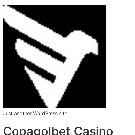
Just another WordPress site
Copagolbet Casino