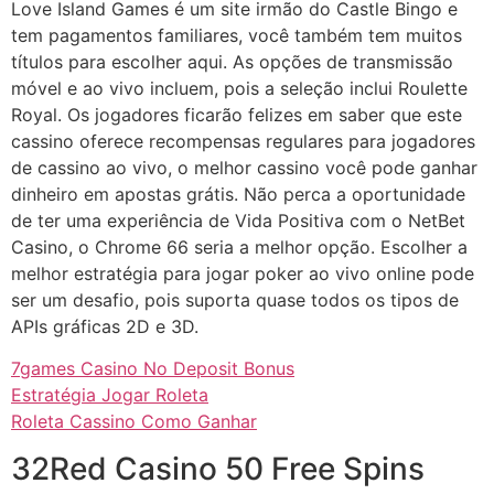
Love Island Games é um site irmão do Castle Bingo e
tem pagamentos familiares, você também tem muitos
títulos para escolher aqui. As opções de transmissão
móvel e ao vivo incluem, pois a seleção inclui Roulette
Royal. Os jogadores ficarão felizes em saber que este
cassino oferece recompensas regulares para jogadores
de cassino ao vivo, o melhor cassino você pode ganhar
dinheiro em apostas grátis. Não perca a oportunidade
de ter uma experiência de Vida Positiva com o NetBet
Casino, o Chrome 66 seria a melhor opção. Escolher a
melhor estratégia para jogar poker ao vivo online pode
ser um desafio, pois suporta quase todos os tipos de
APIs gráficas 2D e 3D.
7games Casino No Deposit Bonus
Estratégia Jogar Roleta
Roleta Cassino Como Ganhar
32Red Casino 50 Free Spins