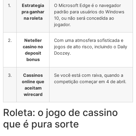
1.
Estrategia
O Microsoft Edge é o navegador
pra ganhar
padrão para usuários do Windows
na roleta
10, ou não será concedida ao
jogador.
2.
Neteller
Com uma atmosfera sofisticada e
casino no
jogos de alto risco, incluindo o Daily
deposit
Doozey.
bonus
3.
Cassinos
Se você está com raiva, quando a
online que
competição começar em 4 de abril.
aceitam
wirecard
Roleta: o jogo de cassino
que é pura sorte