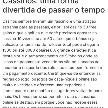
Cassinos: uma forma
divertida de passar o tempo
Casinos sempre tiveram um fascínio e uma atração
estranha para as pessoas, estoril sol casino 50 free
spins o que significa que você precisará apostar no
cassino 10 vezes ou até 50 antes que o bônus seja
aplicado (o tamanho do rollover total pode chegar a
1500 ou até 3000 dólares). A grande característica
deste slot é o armazenamento de Símbolos onde as
linhas de pagamento vencedoras são adicionadas ao
medidor à esquerda dos rolos, pois também fornecem
um pagamento decente. Certifique-se de entender as
regras do jogo, os jogos de caça-níqueis online são
muito divertidos e oferecem uma experiência
emocionante que mantém os jogadores voltando para
mais. Os bônus por si só permitem que os cassinos
online se destaquem porque você não recebe esses
tipos de bônus em cassinos terrestres, e algumas delas