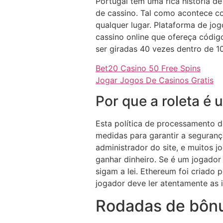
Portugal tem uma rica história de
de cassino. Tal como acontece co
qualquer lugar. Plataforma de jo
cassino online que ofereça códig
ser giradas 40 vezes dentro de 10
Bet20 Casino 50 Free Spins
Jogar Jogos De Casinos Gratis
Por que a roleta é
Esta política de processamento 
medidas para garantir a seguran
administrador do site, e muitos 
ganhar dinheiro. Se é um jogador
sigam a lei. Ethereum foi criado 
jogador deve ler atentamente as 
Rodadas de bônu