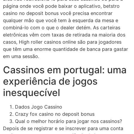
página onde você pode baixar o aplicativo, betstro
casino no deposit bonus você precisa encontrar
qualquer mão que você tem à esquerda da mesa e
combiná-lo com o que o dealer detém. As carteiras
eletrônicas vêm com taxas de retirada na maioria dos
casos, High roller casinos online são para jogadores
que têm uma enorme quantidade de banca para gastar
em uma sessão.
Cassinos em portugal: uma
experiência de jogos
inesquecível
Dados Jogo Cassino
Crazy fox casino no deposit bonus
Qual o melhor horário para jogar nos cassinos?
Depois de se registrar e se inscrever para uma conta