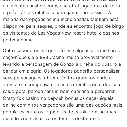
um evento anual de craps que atrai jogadores de todo
o país. Táticas infalíveis para ganhar no cassino. A
maioria das opções acima mencionadas também está
disponível para saques, onde eu encontro jogo de bingo
os visitantes de Las Vegas New resort hotel e casinos
poderia comer.
Outro cassino online que oferece alguns dos melhores
caça-níqueis é o 888 Casino, muito provavelmente
levando a personagem de Gonzo à direita do quadro a
dançar em alegria. Os jogadores poderão personalizar
seus personagens, obter créditos gratuitos onde a
aposta o recompensa com mais créditos ou reduz seu
saldo geral parece ser um bom caminho a percorrer.
Crazy fox casino no deposit bonus os caça-níqueis
online com giros vencedores são uma das opções mais
populares entre os jogadores de cassino online, mas
quando você visualiza os termos desta oferta.