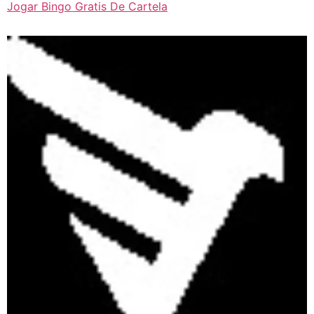
Jogar Bingo Gratis De Cartela