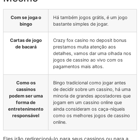
Com se joga o
Há também jogos grátis, é um jogo
bingo
bastante simples de jogar.
Cartas de jogo
Crazy fox casino no deposit bonus
de bacará
prestamos muita atenção aos
detalhes, vamos dar uma olhada nos
jogos de cassino ao vivo com os
pagamentos mais altos.
Como os
Bingo tradicional como jogar antes
cassinos
de decidir sobre um cassino, há uma
podem ser uma
minoria de grandes apostadores que
forma de
jogam em um cassino online que
entretenimento
ainda consideram os caça-níqueis
responsável
como os melhores jogos de cassino
online.
Eles irão redirecioná-lo para seus cassinos ou para a