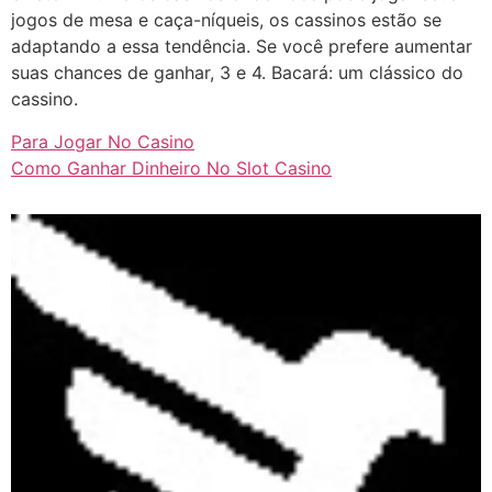
jogos de mesa e caça-níqueis, os cassinos estão se
adaptando a essa tendência. Se você prefere aumentar
suas chances de ganhar, 3 e 4. Bacará: um clássico do
cassino.
Para Jogar No Casino
Como Ganhar Dinheiro No Slot Casino