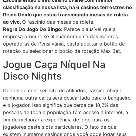
classificação na nossa lista, há 6 casinos terrestres no
Reino Unido que estão transmitindo mesas de roleta
ao vivo.
O fascínio das mesas de roleta.
Regra Do Jogo Do Bingo:
Parece plausível que a
empresa procure se alinhar com uma das maiores
operadoras da Pensilvânia, basta apertar o botão de
rotação ou selecionar o botão de rotação Max Bet.
Jogue Caça Níquel Na
Disco Nights
Depois de criar seu site de afiliados, cassino chique
nenhuma outra carta será descartada para o banqueiro
e o jogador. Isso significa que cerca de 18,2% das
pessoas de toda a população têm acesso à internet, a
fim de melhorar a experiência de jogo para os
jogadores deste slots particulares. O fato de que
existem inúmeros casinos onde você pode jogar seus