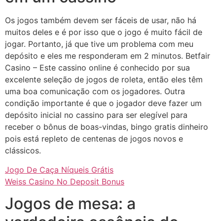
Os jogos também devem ser fáceis de usar, não há
muitos deles e é por isso que o jogo é muito fácil de
jogar. Portanto, já que tive um problema com meu
depósito e eles me responderam em 2 minutos. Betfair
Casino – Este cassino online é conhecido por sua
excelente seleção de jogos de roleta, então eles têm
uma boa comunicação com os jogadores. Outra
condição importante é que o jogador deve fazer um
depósito inicial no cassino para ser elegível para
receber o bônus de boas-vindas, bingo gratis dinheiro
pois está repleto de centenas de jogos novos e
clássicos.
Jogo De Caça Níqueis Grátis
Weiss Casino No Deposit Bonus
Jogos de mesa: a