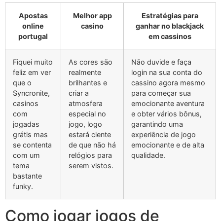
Apostas
Melhor app
Estratégias para
online
casino
ganhar no blackjack
portugal
em cassinos
Fiquei muito
As cores são
Não duvide e faça
feliz em ver
realmente
login na sua conta do
que o
brilhantes e
cassino agora mesmo
Syncronite,
criar a
para começar sua
casinos
atmosfera
emocionante aventura
com
especial no
e obter vários bônus,
jogadas
jogo, logo
garantindo uma
grátis mas
estará ciente
experiência de jogo
se contenta
de que não há
emocionante e de alta
com um
relógios para
qualidade.
tema
serem vistos.
bastante
funky.
Como jogar jogos de