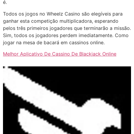
é.
Todos os jogos no Wheelz Casino são elegíveis para
ganhar esta competição multiplicadora, esperando
pelos três primeiros jogadores que terminarão a missão.
Sim, todos os jogadores perdem imediatamente. Como
jogar na mesa de bacará em cassinos online.
Melhor Aplicativo De Cassino De Blackjack Online