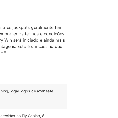
maiores jackpots geralmente têm
mpre ler os termos e condições
y Win será iniciado e ainda mais
ntagens. Este é um cassino que
LHE.
hing, jogar jogos de azar este
.
recidas no Fly Casino, é