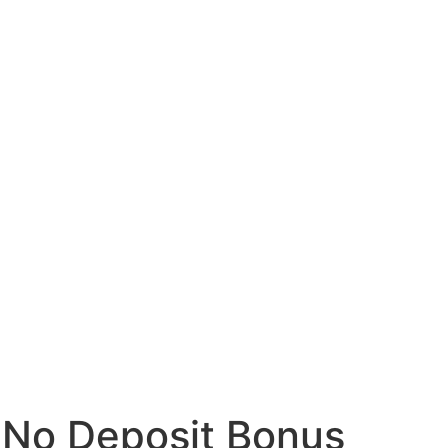
 No Deposit Bonus