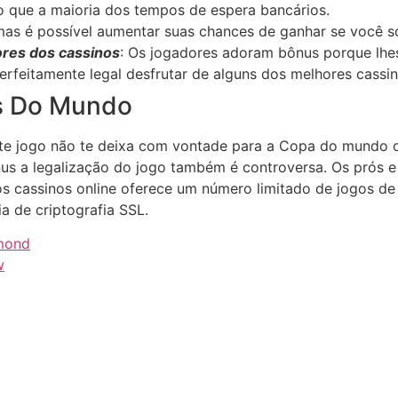
do que a maioria dos tempos de espera bancários.
 mas é possível aumentar suas chances de ganhar se você 
ores dos cassinos
: Os jogadores adoram bônus porque lhes
erfeitamente legal desfrutar de alguns dos melhores cassin
s Do Mundo
este jogo não te deixa com vontade para a Copa do mundo
us a legalização do jogo também é controversa. Os prós e
dos cassinos online oferece um número limitado de jogos de 
a de criptografia SSL.
amond
w