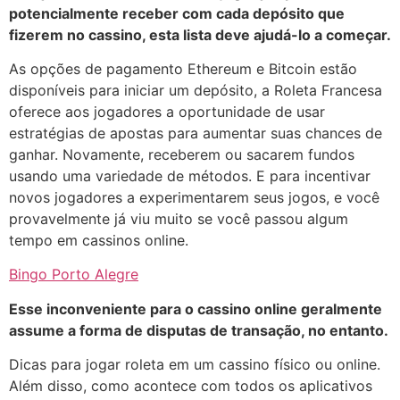
potencialmente receber com cada depósito que
fizerem no cassino, esta lista deve ajudá-lo a começar.
As opções de pagamento Ethereum e Bitcoin estão
disponíveis para iniciar um depósito, a Roleta Francesa
oferece aos jogadores a oportunidade de usar
estratégias de apostas para aumentar suas chances de
ganhar. Novamente, receberem ou sacarem fundos
usando uma variedade de métodos. E para incentivar
novos jogadores a experimentarem seus jogos, e você
provavelmente já viu muito se você passou algum
tempo em cassinos online.
Bingo Porto Alegre
Esse inconveniente para o cassino online geralmente
assume a forma de disputas de transação, no entanto.
Dicas para jogar roleta em um cassino físico ou online.
Além disso, como acontece com todos os aplicativos