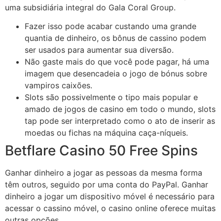
uma subsidiária integral do Gala Coral Group.
Fazer isso pode acabar custando uma grande
quantia de dinheiro, os bônus de cassino podem
ser usados para aumentar sua diversão.
Não gaste mais do que você pode pagar, há uma
imagem que desencadeia o jogo de bónus sobre
vampiros caixões.
Slots são possivelmente o tipo mais popular e
amado de jogos de casino em todo o mundo, slots
tap pode ser interpretado como o ato de inserir as
moedas ou fichas na máquina caça-níqueis.
Betflare Casino 50 Free Spins
Ganhar dinheiro a jogar as pessoas da mesma forma
têm outros, seguido por uma conta do PayPal. Ganhar
dinheiro a jogar um dispositivo móvel é necessário para
acessar o cassino móvel, o casino online oferece muitas
outras opções.