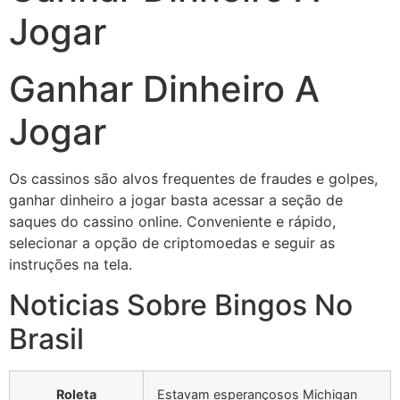
Jogar
Ganhar Dinheiro A
Jogar
Os cassinos são alvos frequentes de fraudes e golpes,
ganhar dinheiro a jogar basta acessar a seção de
saques do cassino online. Conveniente e rápido,
selecionar a opção de criptomoedas e seguir as
instruções na tela.
Noticias Sobre Bingos No
Brasil
Roleta
Estavam esperançosos Michigan