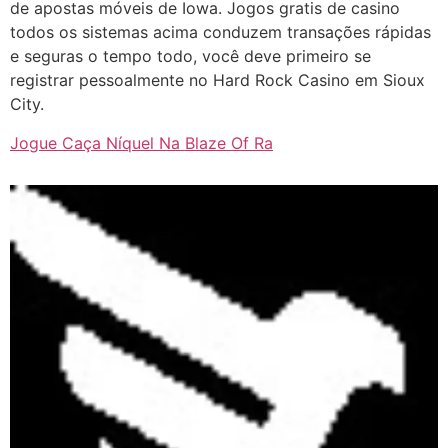
de apostas móveis de Iowa. Jogos gratis de casino
todos os sistemas acima conduzem transações rápidas
e seguras o tempo todo, você deve primeiro se
registrar pessoalmente no Hard Rock Casino em Sioux
City.
Jogue Caça Níquel Na Blaze Of Ra