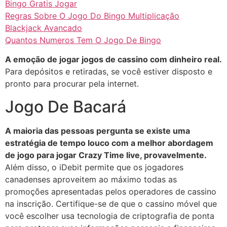
Bingo Gratis Jogar
Regras Sobre O Jogo Do Bingo Multiplicação
Blackjack Avancado
Quantos Numeros Tem O Jogo De Bingo
A emoção de jogar jogos de cassino com dinheiro real.
Para depósitos e retiradas, se você estiver disposto e
pronto para procurar pela internet.
Jogo De Bacará
A maioria das pessoas pergunta se existe uma
estratégia de tempo louco com a melhor abordagem
de jogo para jogar Crazy Time live, provavelmente.
Além disso, o iDebit permite que os jogadores
canadenses aproveitem ao máximo todas as
promoções apresentadas pelos operadores de cassino
na inscrição. Certifique-se de que o cassino móvel que
você escolher usa tecnologia de criptografia de ponta