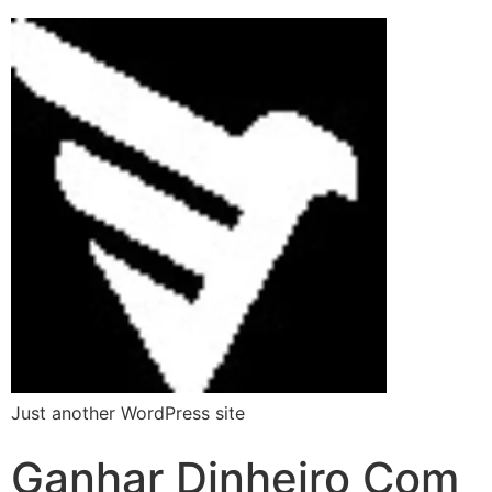
Just another WordPress site
Ganhar Dinheiro Com