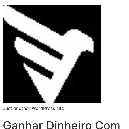
Just another WordPress site
Ganhar Dinheiro Com