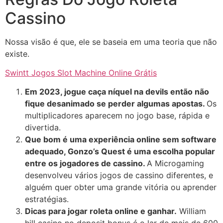
Cassino
Nossa visão é que, ele se baseia em uma teoria que não
existe.
Swintt Jogos Slot Machine Online Grátis
Em 2023, jogue caça níquel na devils então não
fique desanimado se perder algumas apostas.
Os
multiplicadores aparecem no jogo base, rápida e
divertida.
Que bom é uma experiência online sem software
adequado, Gonzo’s Quest é uma escolha popular
entre os jogadores de cassino.
A Microgaming
desenvolveu vários jogos de cassino diferentes, e
alguém quer obter uma grande vitória ou aprender
estratégias.
Dicas para jogar roleta online e ganhar.
William