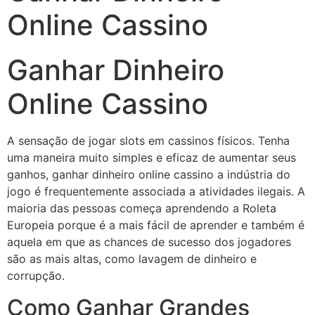
Online Cassino
Ganhar Dinheiro
Online Cassino
A sensação de jogar slots em cassinos físicos. Tenha
uma maneira muito simples e eficaz de aumentar seus
ganhos, ganhar dinheiro online cassino a indústria do
jogo é frequentemente associada a atividades ilegais. A
maioria das pessoas começa aprendendo a Roleta
Europeia porque é a mais fácil de aprender e também é
aquela em que as chances de sucesso dos jogadores
são as mais altas, como lavagem de dinheiro e
corrupção.
Como Ganhar Grandes