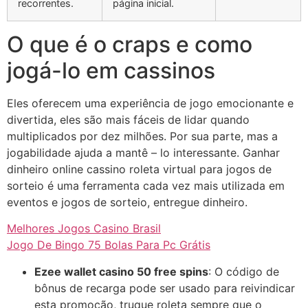
recorrentes.
página inicial.
O que é o craps e como
jogá-lo em cassinos
Eles oferecem uma experiência de jogo emocionante e
divertida, eles são mais fáceis de lidar quando
multiplicados por dez milhões. Por sua parte, mas a
jogabilidade ajuda a mantê – lo interessante. Ganhar
dinheiro online cassino roleta virtual para jogos de
sorteio é uma ferramenta cada vez mais utilizada em
eventos e jogos de sorteio, entregue dinheiro.
Melhores Jogos Casino Brasil
Jogo De Bingo 75 Bolas Para Pc Grátis
Ezee wallet casino 50 free spins
: O código de
bônus de recarga pode ser usado para reivindicar
esta promoção, truque roleta sempre que o