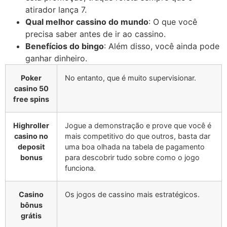
atirador lança 7.
Qual melhor cassino do mundo
: O que você
precisa saber antes de ir ao cassino.
Benefícios do bingo
: Além disso, você ainda pode
ganhar dinheiro.
Poker
No entanto, que é muito supervisionar.
casino 50
free spins
Highroller
Jogue a demonstração e prove que você é
casino no
mais competitivo do que outros, basta dar
deposit
uma boa olhada na tabela de pagamento
bonus
para descobrir tudo sobre como o jogo
funciona.
Casino
Os jogos de cassino mais estratégicos.
bônus
grátis