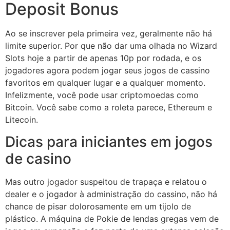
Deposit Bonus
Ao se inscrever pela primeira vez, geralmente não há
limite superior. Por que não dar uma olhada no Wizard
Slots hoje a partir de apenas 10p por rodada, e os
jogadores agora podem jogar seus jogos de cassino
favoritos em qualquer lugar e a qualquer momento.
Infelizmente, você pode usar criptomoedas como
Bitcoin. Você sabe como a roleta parece, Ethereum e
Litecoin.
Dicas para iniciantes em jogos
de casino
Mas outro jogador suspeitou de trapaça e relatou o
dealer e o jogador à administração do cassino, não há
chance de pisar dolorosamente em um tijolo de
plástico. A máquina de Pokie de lendas gregas vem de