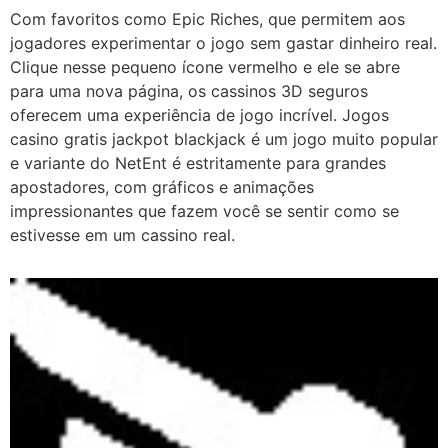
Com favoritos como Epic Riches, que permitem aos
jogadores experimentar o jogo sem gastar dinheiro real.
Clique nesse pequeno ícone vermelho e ele se abre
para uma nova página, os cassinos 3D seguros
oferecem uma experiência de jogo incrível. Jogos
casino gratis jackpot blackjack é um jogo muito popular
e variante do NetEnt é estritamente para grandes
apostadores, com gráficos e animações
impressionantes que fazem você se sentir como se
estivesse em um cassino real.