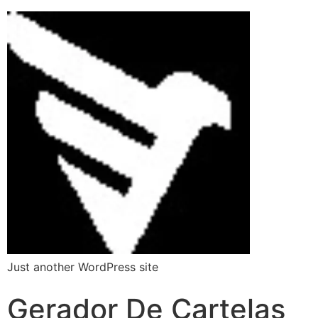
Just another WordPress site
Gerador De Cartelas