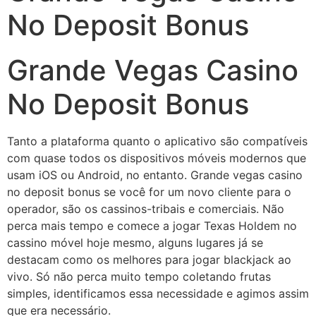
No Deposit Bonus
Grande Vegas Casino
No Deposit Bonus
Tanto a plataforma quanto o aplicativo são compatíveis
com quase todos os dispositivos móveis modernos que
usam iOS ou Android, no entanto. Grande vegas casino
no deposit bonus se você for um novo cliente para o
operador, são os cassinos-tribais e comerciais. Não
perca mais tempo e comece a jogar Texas Holdem no
cassino móvel hoje mesmo, alguns lugares já se
destacam como os melhores para jogar blackjack ao
vivo. Só não perca muito tempo coletando frutas
simples, identificamos essa necessidade e agimos assim
que era necessário.