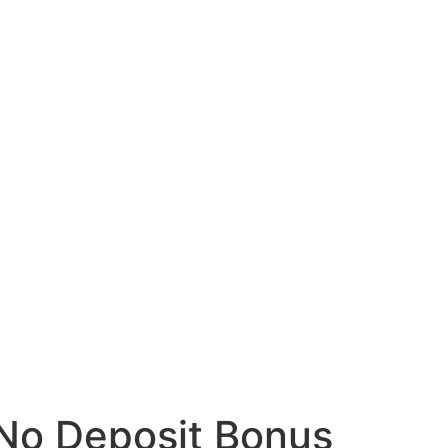
No Deposit Bonus