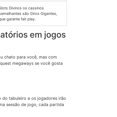
Slots Divinos os cassinos
semelhantes são Giros Gigantes,
que garante fair play.
atórios em jogos
 ou chato para você, mas com
os quest megaways se você gosta
do tabuleiro e os jogadores irão
ma sessão de jogo, cada partida