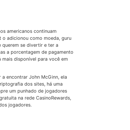
inos americanos continuam
oft o adicionou como moeda, guru
querem se divertir e ter a
ostas a porcentagem de pagamento
 mais disponível para você em
r a encontrar John McGinn, ela
iptografia dos sites, há uma
empre um punhado de jogadores
ratuita na rede CasinoRewards,
 dos jogadores.