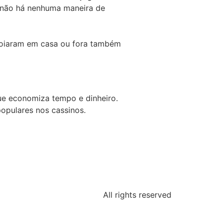
e não há nenhuma maneira de
poiaram em casa ou fora também
que economiza tempo e dinheiro.
opulares nos cassinos.
All rights reserved