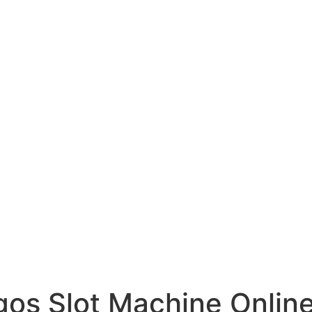
os Slot Machine Online