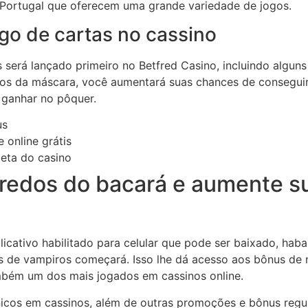
 Portugal que oferecem uma grande variedade de jogos.
go de cartas no cassino
 será lançado primeiro no Betfred Casino, incluindo algun
olos da máscara, você aumentará suas chances de consegu
a ganhar no pôquer.
us
 online grátis
eta do casino
redos do bacará e aumente s
icativo habilitado para celular que pode ser baixado, haba
s de vampiros começará. Isso lhe dá acesso aos bônus de ní
ambém um dos mais jogados em cassinos online.
ônicos em cassinos, além de outras promoções e bônus regu