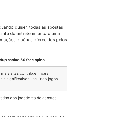
 quando quiser, todas as apostas
nante de entretenimento e uma
omoções e bônus oferecidos pelos
lup casino 50 free spins
 mais altas contribuem para
s significativos, incluindo jogos
stino dos jogadores de apostas.