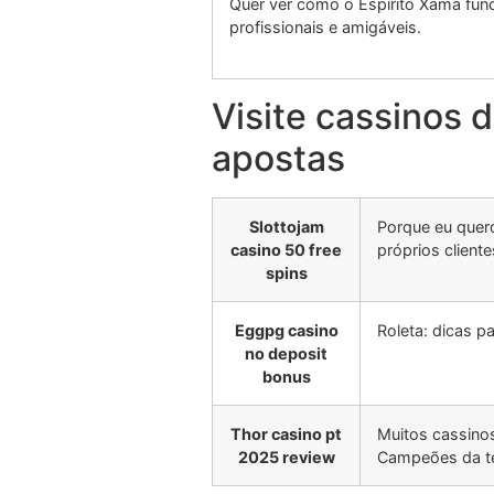
Quer ver como o Espírito Xamã func
profissionais e amigáveis.
Visite cassinos 
apostas
Slottojam
Porque eu quer
casino 50 free
próprios client
spins
Eggpg casino
Roleta: dicas p
no deposit
bonus
Thor casino pt
Muitos cassinos
2025 review
Campeões da te