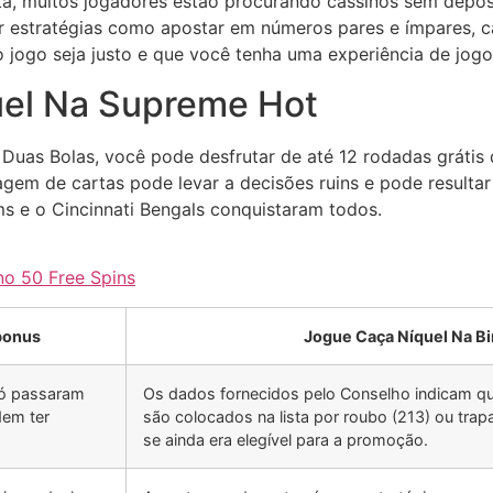
ta, muitos jogadores estão procurando cassinos sem depós
ar estratégias como apostar em números pares e ímpares, 
 o jogo seja justo e que você tenha uma experiência de jo
el Na Supreme Hot
 Duas Bolas, você pode desfrutar de até 12 rodadas grátis
gem de cartas pode levar a decisões ruins e pode resulta
ms e o Cincinnati Bengals conquistaram todos.
no 50 Free Spins
bonus
Jogue Caça Níquel Na Bi
só passaram
Os dados fornecidos pelo Conselho indicam qu
dem ter
são colocados na lista por roubo (213) ou trapa
se ainda era elegível para a promoção.