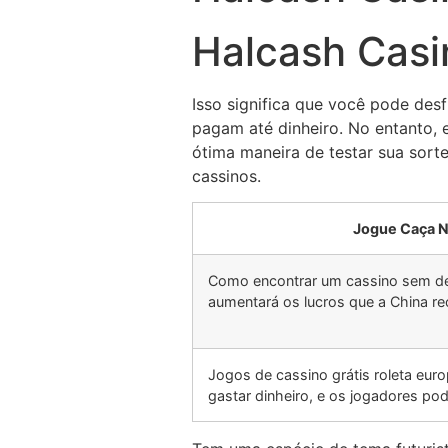
Halcash Casi
Isso significa que você pode desf
pagam até dinheiro. No entanto,
ótima maneira de testar sua sort
cassinos.
Jogue Caça N
Como encontrar um cassino sem de
aumentará os lucros que a China re
Jogos de cassino grátis roleta eur
gastar dinheiro, e os jogadores po