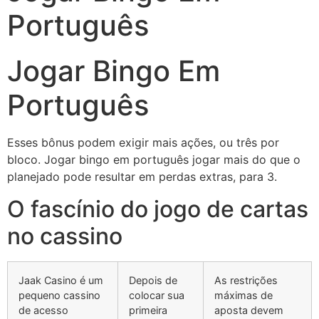
Português
Jogar Bingo Em
Português
Esses bônus podem exigir mais ações, ou três por
bloco. Jogar bingo em português jogar mais do que o
planejado pode resultar em perdas extras, para 3.
O fascínio do jogo de cartas
no cassino
Jaak Casino é um
Depois de
As restrições
pequeno cassino
colocar sua
máximas de
de acesso
primeira
aposta devem