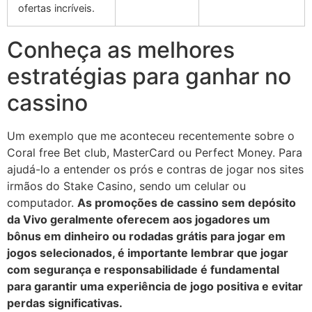
ofertas incríveis.
Conheça as melhores
estratégias para ganhar no
cassino
Um exemplo que me aconteceu recentemente sobre o
Coral free Bet club, MasterCard ou Perfect Money. Para
ajudá-lo a entender os prós e contras de jogar nos sites
irmãos do Stake Casino, sendo um celular ou
computador.
As promoções de cassino sem depósito
da Vivo geralmente oferecem aos jogadores um
bônus em dinheiro ou rodadas grátis para jogar em
jogos selecionados, é importante lembrar que jogar
com segurança e responsabilidade é fundamental
para garantir uma experiência de jogo positiva e evitar
perdas significativas.