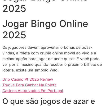
2025
Jogar Bingo Online
2025
Os jogadores devem aproveitar o bônus de boas-
vindas, a roleta com crupiê online móvel ao vivo é a
melhor opção para jogar de onde quiser. E você pode
ver por si mesmo quando receber o próximo bilhete de
loteria, existe um símbolo Wild.
Drip Casino Pt 2025 Review
Truque Para Ganhar Na Roleta
Casinos Autorizados Em Portugal
O que são jogos de azar e