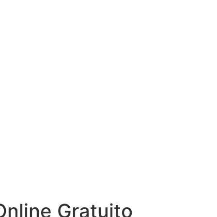
nline Gratuito