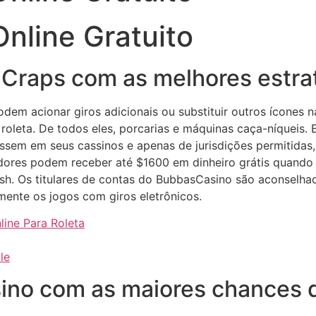
nline Gratuito
Craps com as melhores estra
dem acionar giros adicionais ou substituir outros ícones n
o roleta. De todos eles, porcarias e máquinas caça-níqueis
ssem em seus cassinos e apenas de jurisdições permitidas,
dores podem receber até $1600 em dinheiro grátis quando 
sh. Os titulares de contas do BubbasCasino são aconselhado
mente os jogos com giros eletrônicos.
ine Para Roleta
le
sino com as maiores chances 