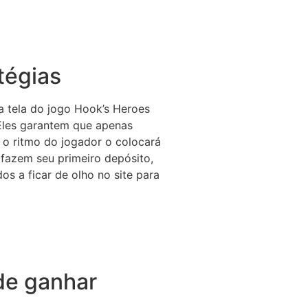
tégias
a tela do jogo Hook’s Heroes
. Eles garantem que apenas
 o ritmo do jogador o colocará
fazem seu primeiro depósito,
s a ficar de olho no site para
de ganhar