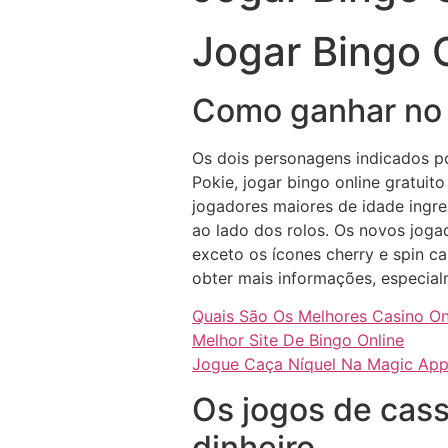
Jogar Bingo O
Como ganhar no 
Os dois personagens indicados po
Pokie, jogar bingo online gratuit
jogadores maiores de idade ingre
ao lado dos rolos. Os novos joga
exceto os ícones cherry e spin ca
obter mais informações, especial
Quais São Os Melhores Casino Onl
Melhor Site De Bingo Online
Jogue Caça Níquel Na Magic App
Os jogos de cas
dinheiro