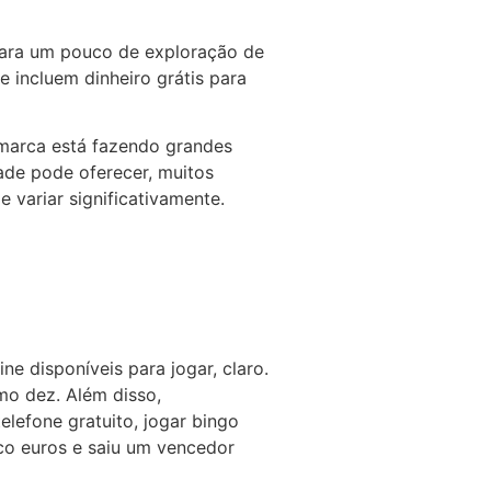
 para um pouco de exploração de
e incluem dinheiro grátis para
 marca está fazendo grandes
dade pode oferecer, muitos
 variar significativamente.
ne disponíveis para jogar, claro.
mo dez. Além disso,
lefone gratuito, jogar bingo
co euros e saiu um vencedor