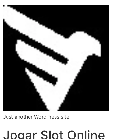
Just another WordPress site
Jogar Slot Online