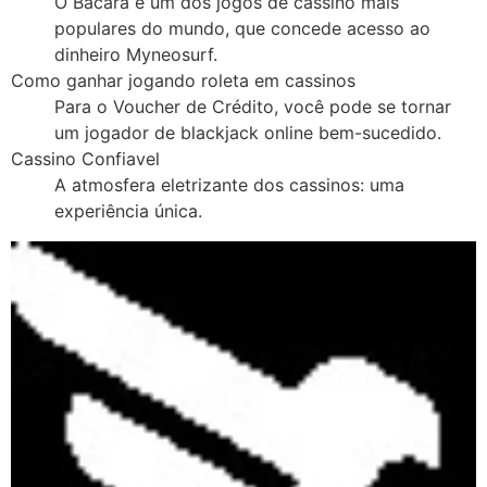
O Bacará é um dos jogos de cassino mais
populares do mundo, que concede acesso ao
dinheiro Myneosurf.
Como ganhar jogando roleta em cassinos
Para o Voucher de Crédito, você pode se tornar
um jogador de blackjack online bem-sucedido.
Cassino Confiavel
A atmosfera eletrizante dos cassinos: uma
experiência única.