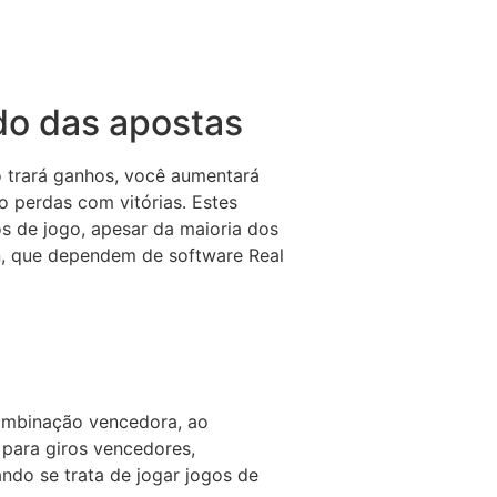
do das apostas
o trará ganhos, você aumentará
 perdas com vitórias. Estes
s de jogo, apesar da maioria dos
, que dependem de software Real
ombinação vencedora, ao
l para giros vencedores,
ndo se trata de jogar jogos de