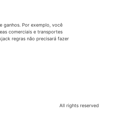
de ganhos. Por exemplo, você
reas comerciais e transportes
jack regras não precisará fazer
All rights reserved